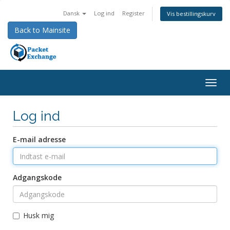
Dansk
Log ind
Register
Vis bestillingskurv
Back to Mainsite
Togg
navig
Log ind
E-mail adresse
Adgangskode
Husk mig