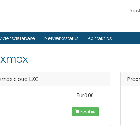
Dans
Vidensdatabase
Netværksstatus
Kontakt os
oxmox
xmox cloud LXC
Prox
Eur0.00
Bestil nu