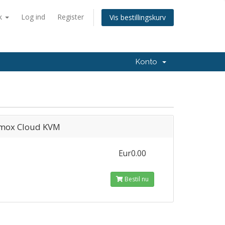
k
Log ind
Register
Vis bestillingskurv
Konto
mox Cloud KVM
Eur0.00
Bestil nu