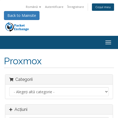
Română
Autentificare
Înregistrare
Coșul meu
Back to Mainsite
Navi
Togg
Proxmox
Categorii
Acțiuni