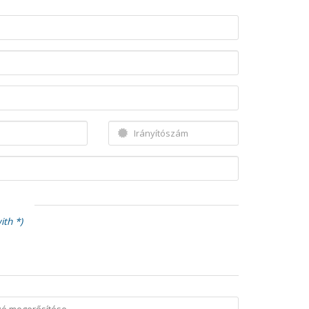
k
ith *)