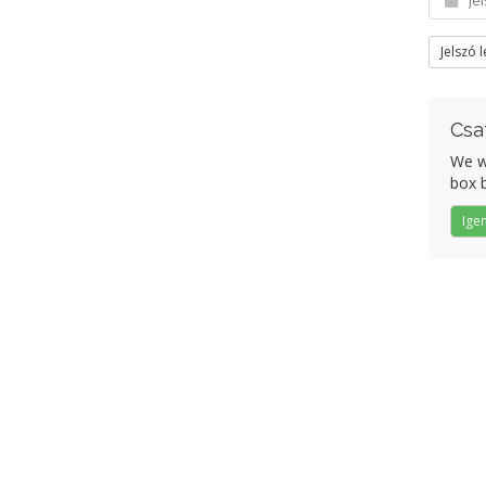
Jelszó 
Csa
We wo
box b
Ige