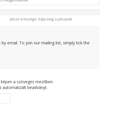
Jelszó erőssége: Adja meg a jelszavát
y email. To join our mailing list, simply tick the
bbi képen a szöveges mezőben.
z automatizált beadványt.