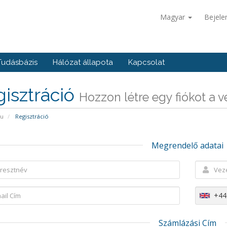
Magyar
Bejele
Tudásbázis
Hálózat állapota
Kapcsolat
isztráció
Hozzon létre egy fiókot a vel
pu
Regisztráció
Megrendelő adatai
+44
Számlázási Cím