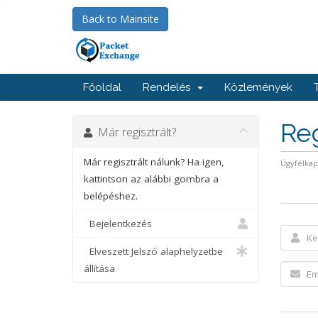
Back to Mainsite
Főoldal
Rendelés
Közlemények
Reg
Már regisztrált?
Már regisztrált nálunk? Ha igen,
Ügyfélka
kattintson az alábbi gombra a
belépéshez.
Bejelentkezés
Elveszett Jelszó alaphelyzetbe
állítása