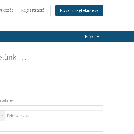
ntkezés
Regisztráció
Kosár megtekintése
Fiók
ünk . . .